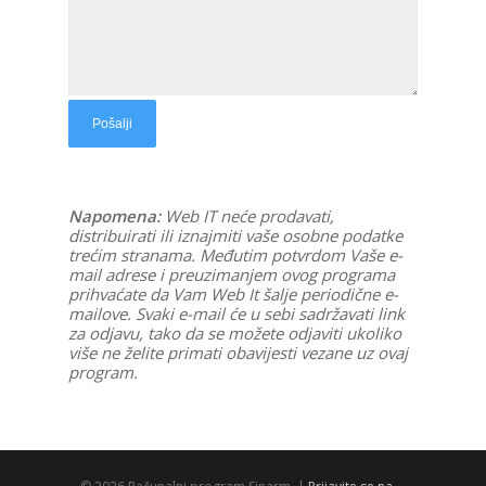
Napomena:
Web IT neće prodavati,
distribuirati ili iznajmiti vaše osobne podatke
trećim stranama. Međutim potvrdom Vaše e-
mail adrese i preuzimanjem ovog programa
prihvaćate da Vam Web It šalje periodične e-
mailove. Svaki e-mail će u sebi sadržavati link
za odjavu, tako da se možete odjaviti ukoliko
više ne želite primati obavijesti vezane uz ovaj
program.