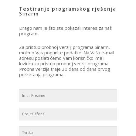
Testiranje programskog rješenja
Sinarm
Drago nam je što ste pokazali interes za naš
program.
Za pristup probnoj verziji programa Sinarm,
molimo Vas popunite podatke. Na Vašu e-mail
adresu poslati ćemo Vam korisničko ime i
lozinku za pristup probnoj verziji programa.
Probna verzija traje 30 dana od dana prvog
pokretanja programa.