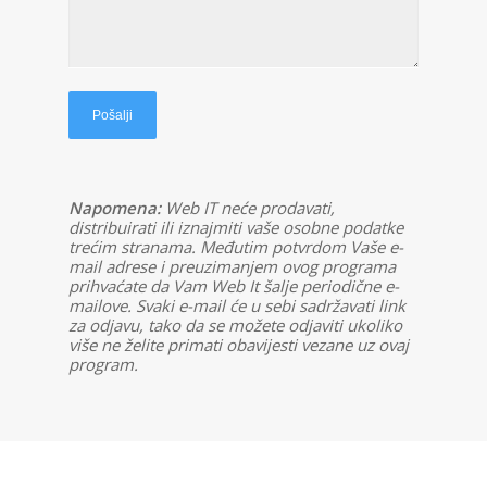
Napomena:
Web IT neće prodavati,
distribuirati ili iznajmiti vaše osobne podatke
trećim stranama. Međutim potvrdom Vaše e-
mail adrese i preuzimanjem ovog programa
prihvaćate da Vam Web It šalje periodične e-
mailove. Svaki e-mail će u sebi sadržavati link
za odjavu, tako da se možete odjaviti ukoliko
više ne želite primati obavijesti vezane uz ovaj
program.